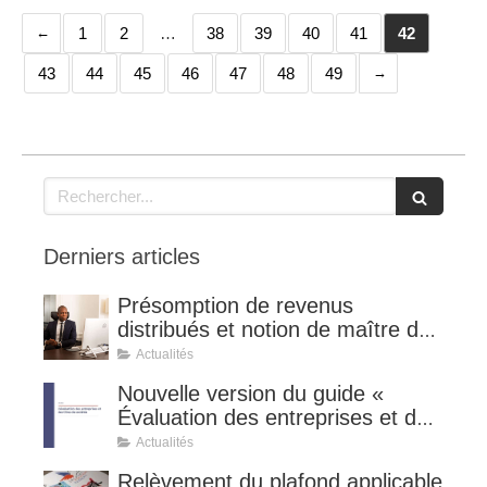
1
2
…
38
39
40
41
42
43
44
45
46
47
48
49
Rechercher
Derniers articles
Présomption de revenus
distribués et notion de maître de
l'affaire (CE 8 juillet 2026, n°
Actualités
510127).
Nouvelle version du guide «
Évaluation des entreprises et des
titres de sociétés ».
Actualités
Relèvement du plafond applicable