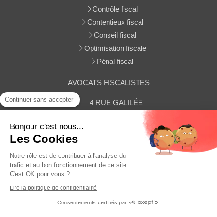
Contrôle fiscal
Contentieux fiscal
Conseil fiscal
Optimisation fiscale
Pénal fiscal
AVOCATS FISCALISTES
Continuer sans accepter
4 RUE GALILÉE
75116
Paris 16
Afficher le téléphone
Bonjour c'est nous...
Les Cookies
Contacter le cabinet
Notre rôle est de contribuer à l'analyse du
trafic et au bon fonctionnement de ce site.
C'est OK pour vous ?
Plan du site
Lire la politique de confidentialité
Mentions légales
Consentements certifiés par