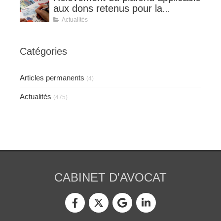
aux dons retenus pour la
détermination de la réduction
Actualités
d’impôt au taux de 75 %.
Catégories
Articles permanents
(4)
Actualités
(475)
CABINET D'AVOCAT