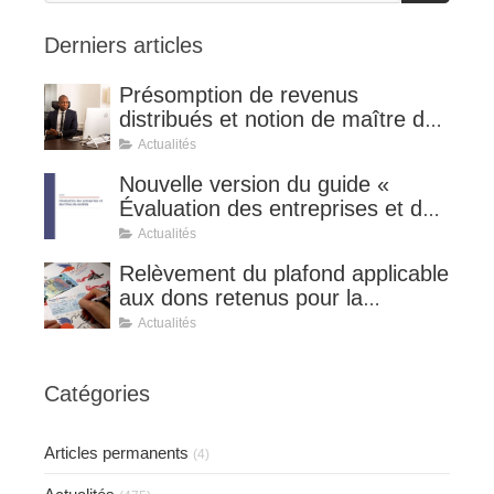
Derniers articles
Présomption de revenus
distribués et notion de maître de
l'affaire (CE 8 juillet 2026, n°
Actualités
510127).
Nouvelle version du guide «
Évaluation des entreprises et des
titres de sociétés ».
Actualités
Relèvement du plafond applicable
aux dons retenus pour la
détermination de la réduction
Actualités
d’impôt au taux de 75 %.
Catégories
Articles permanents
(4)