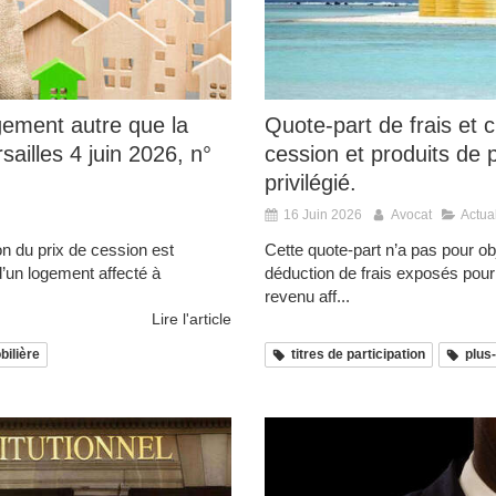
gement autre que la
Quote-part de frais et 
sailles 4 juin 2026, n°
cession et produits de p
privilégié.
16 Juin 2026
Avocat
Actual
on du prix de cession est
Cette quote-part n’a pas pour obj
d’un logement affecté à
déduction de frais exposés pour 
revenu aff...
Lire l'article
bilière
titres de participation
plus