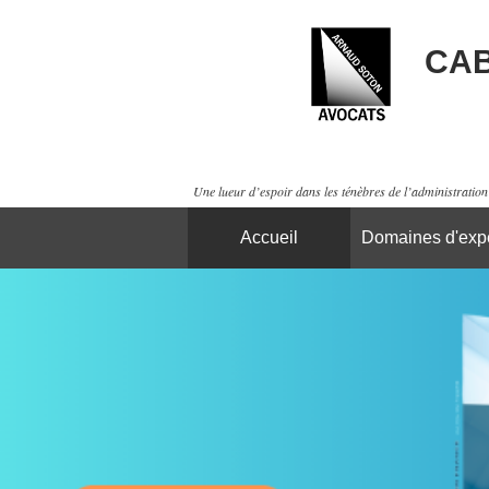
CAB
Une lueur d’espoir dans les ténèbres de l’administration 
Accueil
Domaines d'expe