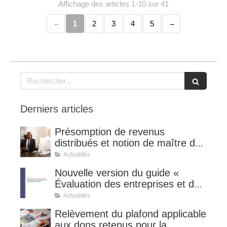
Affichage des articles 1-10 sur 41
1
2
3
4
5
Rechercher
Derniers articles
Présomption de revenus
distribués et notion de maître de
l'affaire (CE 8 juillet 2026, n°
Actualités
510127).
Nouvelle version du guide «
Évaluation des entreprises et des
titres de sociétés ».
Actualités
Relèvement du plafond applicable
aux dons retenus pour la