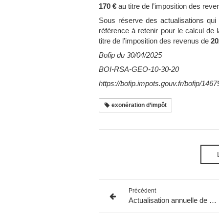
170 €
au titre de l’imposition des rev
Sous réserve des actualisations qui 
référence à retenir pour le calcul de
titre de l’imposition des revenus de
20
Bofip du 30/04/2025
BOI-RSA-GEO-10-30-20
https://bofip.impots.gouv.fr/bofip/1
exonération d’impôt
Précédent
Actualisation annuelle de plafonds de déduction des avantages en nature consentis aux personnes âgées de plus de 75 ans vivant sous le toit du contribuable.