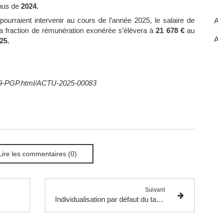
enus de
2024.
pourraient intervenir au cours de l’année 2025, le salaire de
A
 la fraction de rémunération exonérée s’élèvera à
21 678 €
au
A
25.
4679-PGP.html/ACTU-2025-00083
Lire les commentaires (0)
Suivant
Individualisation par défaut du taux de prélèvement à la source des conjoints et partenaires liés par un pacte civil de solidarité et soumis à imposition commune.