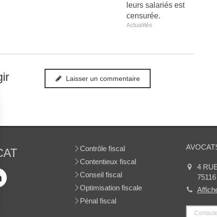
leurs salariés est
censurée.
Actualités
ir
Laisser un commentaire
AVOCATS
Contrôle fiscal
CAT
Contentieux fiscal
4 RU
Conseil fiscal
75116
Optimisation fiscale
Affich
Pénal fiscal
Contacte