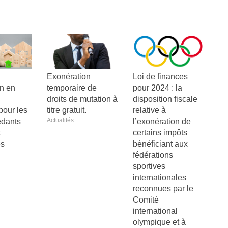
Exonération
Loi de finances
on en
temporaire de
pour 2024 : la
droits de mutation à
disposition fiscale
pour les
titre gratuit.
relative à
Actualités
édants
l’exonération de
t
certains impôts
es
bénéficiant aux
fédérations
sportives
internationales
reconnues par le
Comité
international
olympique et à