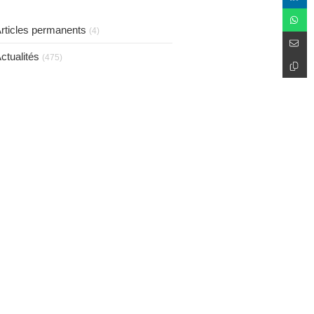
taux de 75 %.
rticles permanents
(4)
ctualités
(475)