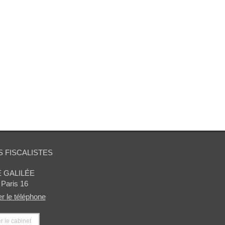
 FISCALISTES
E GALILÉE
Paris 16
er le téléphone
r le cabinet