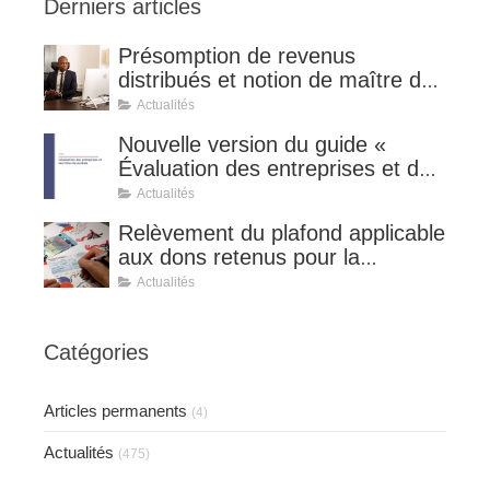
Derniers articles
Présomption de revenus
distribués et notion de maître de
l'affaire (CE 8 juillet 2026, n°
Actualités
510127).
Nouvelle version du guide «
Évaluation des entreprises et des
titres de sociétés ».
Actualités
Relèvement du plafond applicable
aux dons retenus pour la
détermination de la réduction
Actualités
d’impôt au taux de 75 %.
Catégories
Articles permanents
(4)
Actualités
(475)