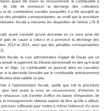
taires ayant été mises en recouvrement, le contribuable a
if de Lille de prononcer la décharge des cotisations
 et de contributions sociales auxquelles il a été assujetti au
que des pénalités correspondantes, au motif que la procédure
inistration fiscale a méconnu les disposition de l’article L76 B
stratif, ayant constaté qu’une demande en ce sens avait été
né gain de cause à celui-ci et a prononcé la décharge des
nnées 2013 et 2014, ainsi que des pénalités correspondantes
1).
tion fiscale, la cour administrative d'appel de Douai, par un
annulé le jugement du tribunal administratif en tant qu'il avait
s en litige. Le contribuable se pourvoit alors en cassation
ider si la demande formulée par le contribuable antérieurement
ification était valable ou pas.
ombe à l'administration fiscale, quelle que soit la procédure
 plus tard avant la mise en recouvrement, d'informer le
e rehausser, soit d'arrêter d'office les bases d'imposition, de
s et renseignements obtenus auprès de tiers qu'elle a utilisés
 précision suffisante pour mettre à même l'intéressé d'y avoir