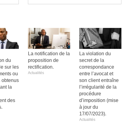
La notification de la
La violation du
ion du
proposition de
secret de la
e sur les
rectification.
correspondance
Actualités
ments ou
entre l’avocat et
 obtenus
son client entraîne
vant la
l’irrégularité de la
procédure
ent des
d’imposition (mise
s.
à jour du
17/07/2023).
Actualités