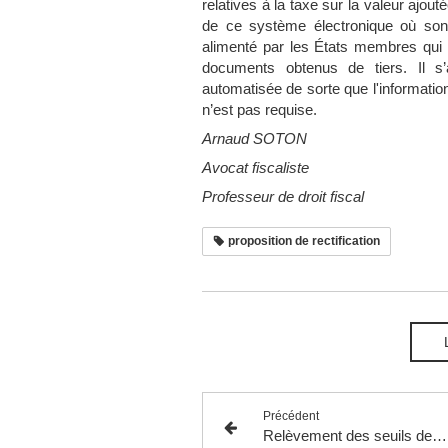
relatives à la taxe sur la valeur ajou
de ce système électronique où sont
alimenté par les États membres qui 
documents obtenus de tiers. Il s
automatisée de sorte que l'information
n’est pas requise.
Arnaud SOTON
Avocat fiscaliste
Professeur de droit fiscal
proposition de rectification
Précédent
Relèvement des seuils de déclaration des rémunérations directes ou indirectes versées aux personnes les mieux rémunérées, applicables au relevé des frais généraux prévu par l’article 54 quater du CGI.