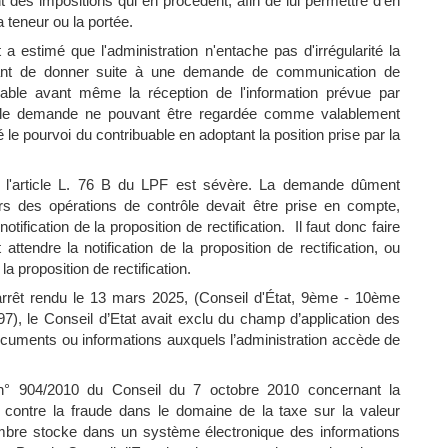
des impositions qui en procèdent, afin de lui permettre d'en
la teneur ou la portée.
a estimé que l'administration n'entache pas d'irrégularité la
nant de donner suite à une demande de communication de
able avant même la réception de l'information prévue par
telle demande ne pouvant être regardée comme valablement
é le pourvoi du contribuable en adoptant la position prise par la
ur l'article L. 76 B du LPF est sévère. La demande dûment
rs des opérations de contrôle devait être prise en compte,
tification de la proposition de rectification. Il faut donc faire
ttendre la notification de la proposition de rectification, ou
a proposition de rectification.
rêt rendu le 13 mars 2025, (Conseil d'État, 9ème - 10ème
), le Conseil d’Etat avait exclu du champ d’application des
documents ou informations auxquels l’administration accède de
t n° 904/2010 du Conseil du 7 octobre 2010 concernant la
te contre la fraude dans le domaine de la taxe sur la valeur
mbre stocke dans un système électronique des informations