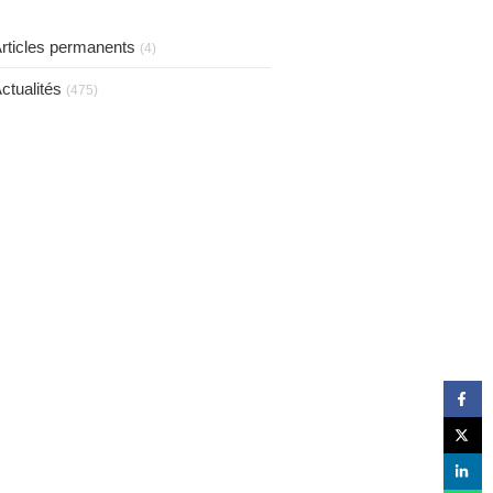
taux de 75 %.
rticles permanents
(4)
ctualités
(475)