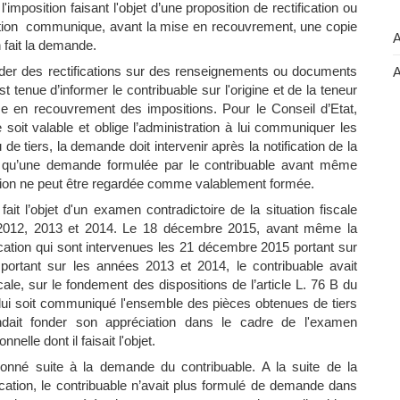
l'imposition faisant l'objet d’une proposition de rectification ou
tration communique, avant la mise en recouvrement, une copie
A
 fait la demande.
onder des rectifications sur des renseignements ou documents
A
st tenue d’informer le contribuable sur l'origine et de la teneur
 en recouvrement des impositions. Pour le Conseil d’Etat,
soit valable et oblige l’administration à lui communiquer les
 tiers, la demande doit intervenir après la notification de la
rte qu’une demande formulée par le contribuable avant même
ication ne peut être regardée comme valablement formée.
fait l’objet d'un examen contradictoire de la situation fiscale
s 2012, 2013 et 2014. Le 18 décembre 2015, avant même la
fication qui sont intervenues les 21 décembre 2015 portant sur
ortant sur les années 2013 et 2014, le contribuable avait
cale, sur le fondement des dispositions de l’article L. 76 B du
ui soit communiqué l'ensemble des pièces obtenues de tiers
tendait fonder son appréciation dans le cadre de l'examen
nelle dont il faisait l'objet.
 donné suite à la demande du contribuable. A la suite de la
fication, le contribuable n’avait plus formulé de demande dans