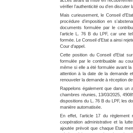
accès avant la mise en recouvrement 
vérifier l'authenticité ou d'en discuter 
Mais curieusement, le Conseil d’Etat 
procédure d'imposition en s'abste
documents formulée par le contribu
l'article L. 76 B du LPF, car une 
formée. Le Conseil d’Etat a ainsi rejet
Cour d’appel.
Cette position du Conseil d’Etat s
formulée par le contribuable au cou
même si elle a été formulée avant la no
attention à la date de la demande et a
renouveler la demande à réception de l
Rappelons également que dans un ar
chambres réunies, 13/03/2025, 490897
dispositions du L. 76 B du LPF, les 
manière automatisée.
En effet, l'article 17 du règlemen
coopération administrative et la lut
ajoutée prévoit que chaque Etat me