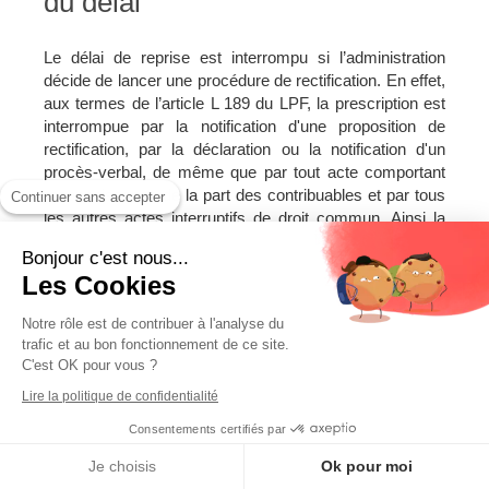
du délai
Le délai de reprise est interrompu si l’administration
décide de lancer une procédure de rectification. En effet,
aux termes de l’article L 189 du LPF, la prescription est
interrompue par la notification d'une proposition de
rectification, par la déclaration ou la notification d'un
procès-verbal, de même que par tout acte comportant
reconnaissance de la part des contribuables et par tous
Continuer sans accepter
les autres actes interruptifs de droit commun. Ainsi la
notification d’un redressement interrompt le délai qui est
Bonjour c'est nous...
entièrement reconstitué, c’est-à-dire qu’à à compter du
Les Cookies
1er janvier qui suit la notification, l’administration dispose
d’un nouveau délai pour procéder aux rectifications de
Notre rôle est de contribuer à l'analyse du
même durée que le délai interrompu (CE 6 décembre
trafic et au bon fonctionnement de ce site.
2006).
C'est OK pour vous ?
Par exemple, les revenus de 2015 peuvent donner lieu à
Lire la politique de confidentialité
une proposition de rectification jusqu’au 31 décembre
Consentements certifiés par
2018. Si cette proposition de rectification est notifiée au
cours de l’année 2018, elle permet à l’administration
MENU
Je choisis
Ok pour moi
Appeler
Localisation
d’établir un nouvel acte d’imposition jusqu’au 31