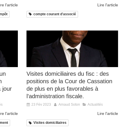
ire l'article
Lire l'article
impôt
compte courant d'associé
'un
Visites domiciliaires du fisc : des
n
positions de la Cour de Cassation
 jour
de plus en plus favorables à
l’administration fiscale.
és
23 Fév 2023
Arnaud Soton
Actualités
ire l'article
Lire l'article
ement
Visites domiciliaires