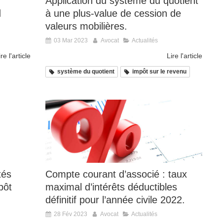
Application du système du quotient
d
à une plus-value de cession de
valeurs mobilières.
03 Mar 2023
Avocat
Actualités
ire l'article
Lire l'article
système du quotient
impôt sur le revenu
tés
Compte courant d’associé : taux
pôt
maximal d’intérêts déductibles
définitif pour l’année civile 2022.
28 Fév 2023
Avocat
Actualités