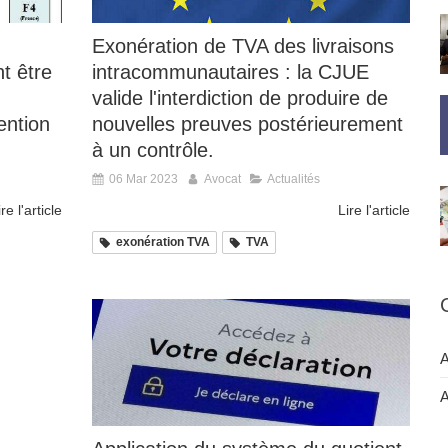
Exonération de TVA des livraisons
nt être
intracommunautaires : la CJUE
valide l'interdiction de produire de
ention
nouvelles preuves postérieurement
à un contrôle.
06 Mar 2023
Avocat
Actualités
ire l'article
Lire l'article
exonération TVA
TVA
A
A