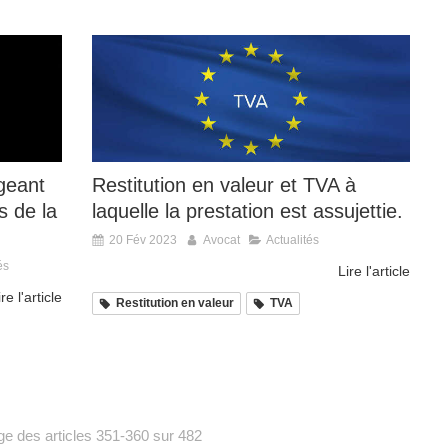
igeant
Restitution en valeur et TVA à
s de la
laquelle la prestation est assujettie.
20 Fév 2023
Avocat
Actualités
és
Lire l'article
ire l'article
Restitution en valeur
TVA
ge des articles 351-360 sur 482