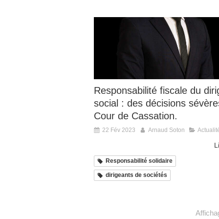
Responsabilité fiscale du dir
social : des décisions sévère
Cour de Cassation.
22 Fév 2023
Arnaud Soton
Actualit
L
Responsabilité solidaire
dirigeants de sociétés
Afficha