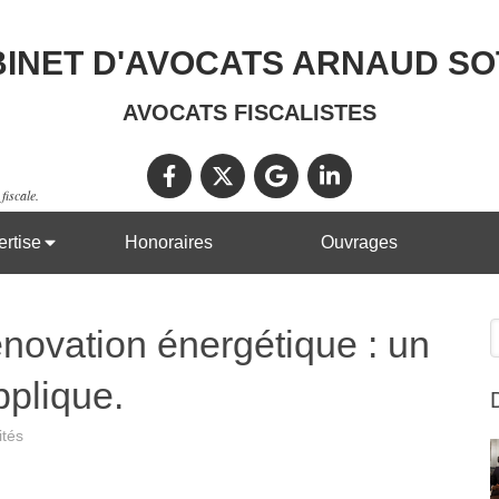
INET D'AVOCATS ARNAUD S
AVOCATS FISCALISTES
fiscale.
rtise
Honoraires
Ouvrages
R
énovation énergétique : un
pplique.
ités