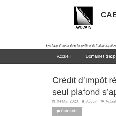
CAB
Une lueur d’espoir dans les ténèbres de l’administration 
Accueil
Domaines d'expe
Crédit d’impôt r
seul plafond s’a
04 Mar 2023
Avocat
Actual
Commenter