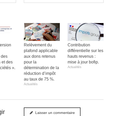
ersion
Relèvement du
Contribution
«
plafond applicable
différentielle sur les
 des
aux dons retenus
hauts revenus :
 et des
pour la
mise à jour bofip.
Actualités
ociétés ».
détermination de la
réduction d’impôt
au taux de 75 %.
Actualités
ir
Laisser un commentaire