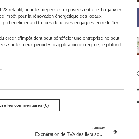
 2023 rétablit, pour les dépenses exposées entre le 1er janvier
t d’impôt pour la rénovation énergétique des locaux
t pu bénéficier au titre des dépenses engagées entre le 1er
 du crédit d’impôt dont peut bénéficier une entreprise ne peut
es sur les deux périodes d’application du régime, le plafond
A
A
Lire les commentaires (0)
Suivant
Exonération de TVA des livraisons intracommunautaires : la CJUE valide l'interdiction de produire de nouvelles preuves postérieurement à un contrôle.