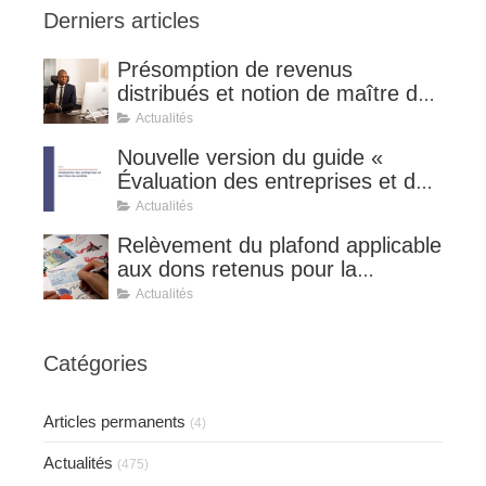
Derniers articles
Présomption de revenus
distribués et notion de maître de
l'affaire (CE 8 juillet 2026, n°
Actualités
510127).
Nouvelle version du guide «
Évaluation des entreprises et des
titres de sociétés ».
Actualités
Relèvement du plafond applicable
aux dons retenus pour la
détermination de la réduction
Actualités
d’impôt au taux de 75 %.
Catégories
Articles permanents
(4)
Actualités
(475)