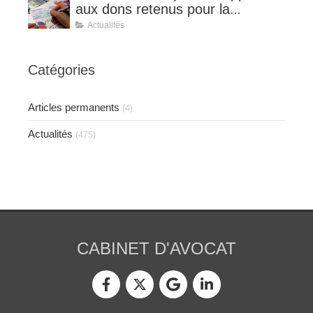
aux dons retenus pour la
détermination de la réduction
Actualités
d’impôt au taux de 75 %.
Catégories
Articles permanents
(4)
Actualités
(475)
CABINET D'AVOCAT