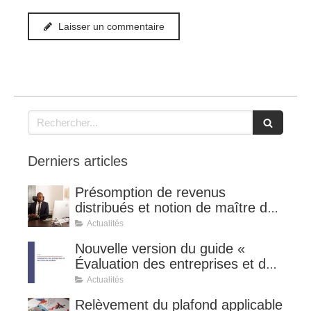
Laisser un commentaire
Rechercher
Derniers articles
Présomption de revenus
distribués et notion de maître de
l'affaire (CE 8 juillet 2026, n°
Actualités
510127).
Nouvelle version du guide «
Évaluation des entreprises et des
titres de sociétés ».
Actualités
Relèvement du plafond applicable