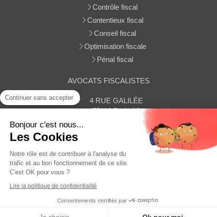
Contrôle fiscal
Contentieux fiscal
Conseil fiscal
Optimisation fiscale
Pénal fiscal
AVOCATS FISCALISTES
Continuer sans accepter
4 RUE GALILÉE
75116
Paris 16
Afficher le téléphone
Bonjour c'est nous...
Les Cookies
Contacter le cabinet
Notre rôle est de contribuer à l'analyse du
trafic et au bon fonctionnement de ce site.
C'est OK pour vous ?
Plan du site
Lire la politique de confidentialité
Mentions légales
Consentements certifiés par
MENU