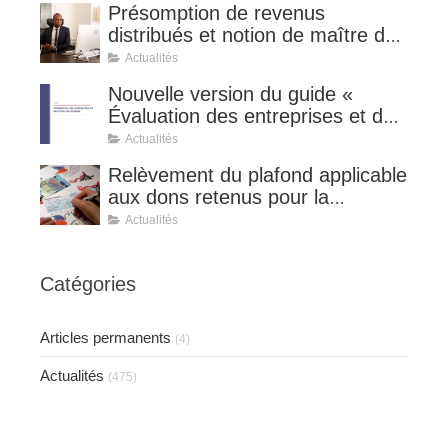
Présomption de revenus
distribués et notion de maître de
l'affaire (CE 8 juillet 2026, n°
Actualités
510127).
Nouvelle version du guide «
Évaluation des entreprises et des
titres de sociétés ».
Actualités
Relèvement du plafond applicable
aux dons retenus pour la
détermination de la réduction
Actualités
d’impôt au taux de 75 %.
Catégories
Articles permanents
(4)
Actualités
(475)