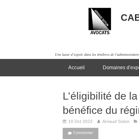
CAB
Une lueur d’espoir dans les ténèbres de l’administration 
Accueil
Domaines d'expe
L’éligibilité de 
bénéfice du régi
10 Oct 2023
Arnaud Soton
Commenter