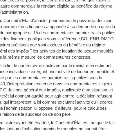
nature commerciale la rendant éligible au bénéfice du régime
l’administration.
u Conseil d’Etat d'annuler pour excès de pouvoir la décision
 l'économie et des finances a opposée à sa demande en date du
n du paragraphe n° 15 des commentaires administratifs publiés
ciel des finances publiques sous la référence BOI-ENR-DMTG-
ires précisent que sont exclues du bénéfice du régime
néral des impôts " les activités de location de locaux meublés
dans la même mesure les commentaires contestés.
é la fin de non-recevoir soulevée par le ministre en estimant
prise individuelle exerçant une activité de loueur en meublé et
péré par les commentaires administratifs publiés sous la
l'interprétation contenue dans les commentaires litigieux
87 C du code général des impôts, applicable à sa situation, et
intérêt lui donnant qualité pour agir contre la décision refusant
qui interprètent la loi comme excluant l'activité qu'il exerce
 l'administration lui oppose, d'ailleurs, pour le calcul des
s à raison de la succession de son père.
inistre ayant été écartée, le Conseil d’État estime que le fait
des locaux d’habitation garnis de meubles ne saurait être