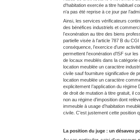
d‘habitation exercée a titre habituel c
n‘a pas été reprise à ce jour par l’a
Ainsi, les services vérificateurs conti
des bénéfices industriels et commerci
l'exonération au titre des biens profes
partielle visée à l’article 787 B du CGI 
conséquence, l’exercice d’une activit
permettent l’exonération d’lSF sur les
de locaux meublés dans la catégorie 
location meublée un caractère industri
civile sauf fourniture significative de
location meublée un caractère commercia
explicitement I’appIication du régime D
de droit de mutation à titre gratuit, il 
non au régime d’imposition dont relèven
immeuble à usage d'habitation meublé c
civile. C’est justement cette position q
La position du juge : un désaveu po
Au cas particulier, saisi d’un recours 