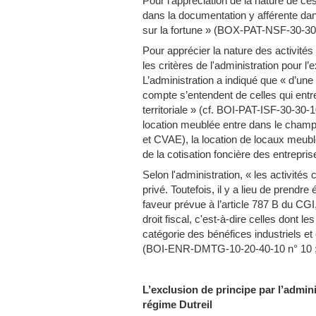
Pour l’appréciation de la nature de ces
dans la documentation y afférente dan
sur la fortune » (BOX-PAT-NSF-30-30
Pour apprécier la nature des activités é
les critères de l'administration pour l
L’administration a indiqué que « d’une
compte s’entendent de celles qui entr
territoriale » (cf. BOI-PAT-ISF-30-30-1
location meublée entre dans le champ 
et CVAE), la location de locaux meublé
de la cotisation foncière des entrepri
Selon l'administration, « les activités
privé. Toutefois, il y a lieu de prend
faveur prévue à l’article 787 B du CG
droit fiscal, c'est-à-dire celles dont l
catégorie des bénéfices industriels e
(BOI-ENR-DMTG-10-20-40-10 n° 10 ; 
L’exclusion de principe par l’admin
régime Dutreil