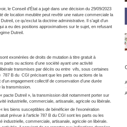
oir, le Conseil d’État a jugé dans une décision du 29/09/2023
ité de location meublée peut revêtir une nature commerciale la
utreil, ce qu’exclut la doctrine administrative. Il s’agit d’un
qui a eu des positions approximatives sur le sujet, en refusant
égime Dutreil.
sont exonérées de droits de mutation à titre gratuit à
s parts ou actions d'une société ayant une activité
 libérale transmises par décès ou entre vifs, sous certaines
le 787 B du CGI précisant que les parts ou actions de la
et d'un engagement collectif de conservation d'une durée
A
 la transmission.
A
« pacte Dutreil », la transmission doit notamment porter sur
ité industrielle, commerciale, artisanale, agricole ou libérale.
 « les biens susceptibles de bénéficier de l’exonération
gratuit prévue à l’article 787 B du CGI sont les parts ou les
é industrielle, commerciale, artisanale, agricole on libérale.