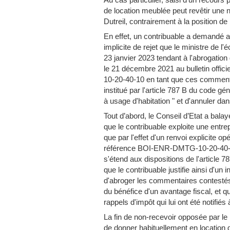
de location meublée peut revêtir une 
Dutreil, contrairement à la position de 
En effet, un contribuable a demandé a
implicite de rejet que le ministre de
23 janvier 2023 tendant à l'abrogatio
le 21 décembre 2021 au bulletin offi
10-20-40-10 en tant que ces commenta
institué par l'article 787 B du code gé
à usage d'habitation " et d'annuler 
Tout d’abord, le Conseil d’Etat a balay
que le contribuable exploite une entre
que par l'effet d'un renvoi explicite o
référence BOI-ENR-DMTG-10-20-40-40, 
s'étend aux dispositions de l'article 7
que le contribuable justifie ainsi d'un 
d'abroger les commentaires contestés, 
du bénéfice d'un avantage fiscal, et que
rappels d'impôt qui lui ont été notifié
La fin de non-recevoir opposée par le m
de donner habituellement en location 