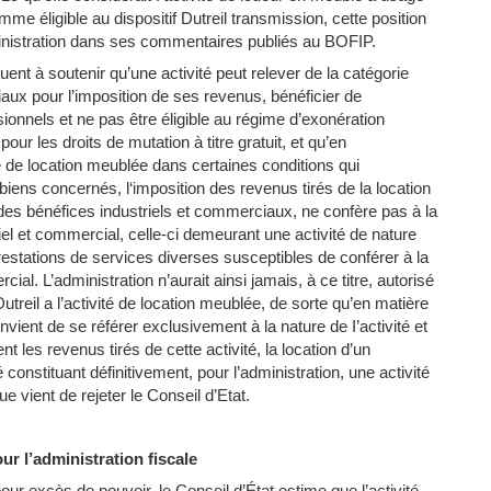
omme éligible au dispositif Dutreil transmission, cette position
dministration dans ses commentaires publiés au BOFIP.
nuent à soutenir qu’une activité peut relever de la catégorie
aux pour l’imposition de ses revenus, bénéficier de
sionnels et ne pas être éligible au régime d’exonération
pour les droits de mutation à titre gratuit, et qu’en
é de location meublée dans certaines conditions qui
 biens concernés, l‘imposition des revenus tirés de la location
des bénéfices industriels et commerciaux, ne confère pas à la
el et commercial, celle-ci demeurant une activité de nature
 prestations de services diverses susceptibles de conférer à la
l. L’administration n’aurait ainsi jamais, à ce titre, autorisé
utreil a l’activité de location meublée, de sorte qu’en matière
convient de se référer exclusivement à la nature de I’activité et
t les revenus tirés de cette activité, la location d’un
onstituant définitivement, pour l’administration, une activité
ue vient de rejeter le Conseil d’Etat.
ur l’administration fiscale
pour excès de pouvoir, le Conseil d’État estime que l’activité