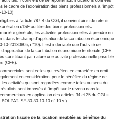
 activités, il convient de se reporter aux indications données
s Ie cadre de l'exonération des biens professionnels à l’impôt
-10-10).
ligibles à l’article 787 B du CGI, il convient ainsi de retenir
’exonération d'ISF au titre des biens professionnels.
 manière générale, les activités professionnelles à prendre en
ent dans Ie champ d'application de la contribution économique
0-10-20130805, n°10). Il est indéniable que l'activité de
d'application de la contribution économique territoriale (CFE
s constituant par nature une activité professionnelle passible
ses (CFE).
 commerciales sont celles qui revêtent ce caractère en droit
re également en considération, pour le bénéfice du régime de
I, les activités qui sont regardées comme telles au sens du
es résultats sont imposés à l'impôt sur le revenu dans la
t commerciaux en application des articles 34 et 35 du CGI »
BOI-PAT-ISF-30-30-10-10 n° 10 s.).
istration fiscale de la location meublée au bénéfice du