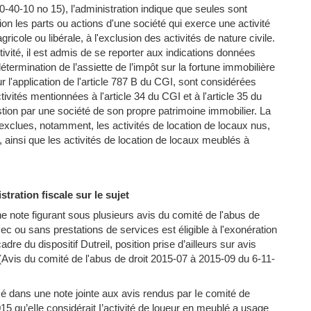
0-10 no 15), l’administration indique que seules sont
tion les parts ou actions d'une société qui exerce une activité
gricole ou libérale, à l'exclusion des activités de nature civile.
ctivité, il est admis de se reporter aux indications données
termination de l’assiette de l’impôt sur la fortune immobilière
 l'application de l'article 787 B du CGI, sont considérées
ités mentionnées à l'article 34 du CGI et à l'article 35 du
stion par une société de son propre patrimoine immobilier. La
exclues, notamment, les activités de location de locaux nus,
x, ainsi que les activités de location de locaux meublés à
tration fiscale sur le sujet
ne note figurant sous plusieurs avis du comité de l'abus de
vec ou sans prestations de services est éligible à l'exonération
re du dispositif Dutreil, position prise d’ailleurs sur avis
 (Avis du comité de l'abus de droit 2015-07 à 2015-09 du 6-11-
sé dans une note jointe aux avis rendus par Ie comité de
015 qu’eIle considérait I’activité de loueur en meublé a usage