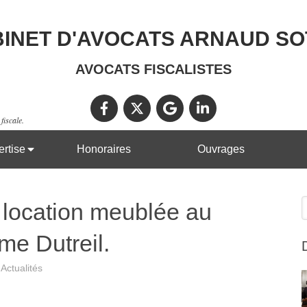
INET D'AVOCATS ARNAUD S
AVOCATS FISCALISTES
fiscale.
rtise
Honoraires
Ouvrages
R
la location meublée au
me Dutreil.
Actualités