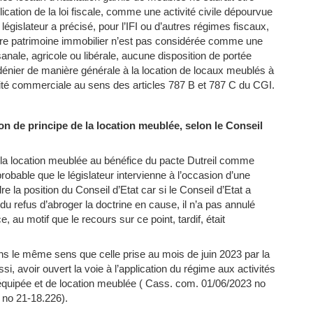
cation de la loi fiscale, comme une activité civile dépourvue
législateur a précisé, pour l’IFI ou d’autres régimes fiscaux,
opre patrimoine immobilier n’est pas considérée comme une
isanale, agricole ou libérale, aucune disposition de portée
dénier de manière générale à la location de locaux meublés à
ivité commerciale au sens des articles 787 B et 787 C du CGI.
sion de principe de la location meublée, selon le Conseil
de la location meublée au bénéfice du pacte Dutreil comme
t probable que le législateur intervienne à l’occasion d’une
e la position du Conseil d’Etat car si le Conseil d’Etat a
 du refus d’abroger la doctrine en cause, il n’a pas annulé
 au motif que le recours sur ce point, tardif, était
ans le même sens que celle prise au mois de juin 2023 par la
i, avoir ouvert la voie à l’application du régime aux activités
 équipée et de location meublée ( Cass. com. 01/06/2023 no
no 21-18.226).