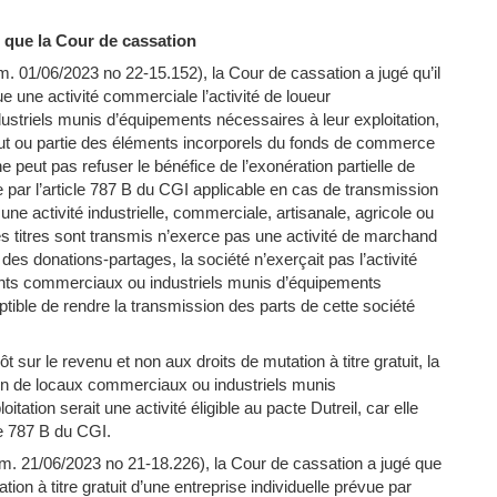
e que la Cour de cassation
. 01/06/2023 no 22-15.152), la Cour de cassation a jugé qu’il
tue une activité commerciale l’activité de loueur
striels munis d’équipements nécessaires à leur exploitation,
out ou partie des éléments incorporels du fonds de commerce
ne peut pas refuser le bénéfice de l’exonération partielle de
ue par l’article 787 B du CGI applicable en cas de transmission
ne activité industrielle, commerciale, artisanale, agricole ou
 les titres sont transmis n’exerce pas une activité de marchand
des donations-partages, la société n’exerçait pas l’activité
nts commerciaux ou industriels munis d’équipements
ptible de rendre la transmission des parts de cette société
pôt sur le revenu et non aux droits de mutation à titre gratuit, la
ion de locaux commerciaux ou industriels munis
tation serait une activité éligible au pacte Dutreil, car elle
le 787 B du CGI.
. 21/06/2023 no 21-18.226), la Cour de cassation a jugé que
ation à titre gratuit d’une entreprise individuelle prévue par