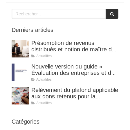
Rechercher
Derniers articles
Présomption de revenus
distribués et notion de maître de
l'affaire (CE 8 juillet 2026, n°
Actualités
510127).
Nouvelle version du guide «
Évaluation des entreprises et des
titres de sociétés ».
Actualités
Relèvement du plafond applicable
aux dons retenus pour la
détermination de la réduction
Actualités
d’impôt au taux de 75 %.
Catégories