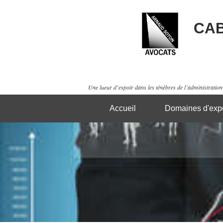
CAB
Une lueur d’espoir dans les ténèbres de l’administration 
Accueil
Domaines d'expe