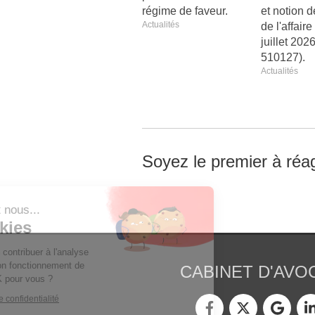
régime de faveur.
et notion d
Actualités
de l'affair
juillet 2026
510127).
Actualités
Soyez le premier à réag
Continuer sans accepter
Bonjour c'est nous...
Les Cookies
Notre rôle est de contribuer à l'analyse
du trafic et au bon fonctionnement de
CABINET D'AVO
ce site. C'est OK pour vous ?
Lire la politique de confidentialité