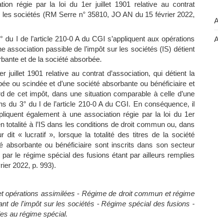
n régie par la loi du 1er juillet 1901 relative au contrat
ur les sociétés (RM Serre n° 35810, JO AN du 15 février 2022,
A
° du I de l’article 210-0 A du CGI s’appliquent aux opérations
A
 association passible de l’impôt sur les sociétés (IS) détient
orbante et de la société absorbée.
r juillet 1901 relative au contrat d’association, qui détient la
rbée ou scindée et d’une société absorbante ou bénéficiaire et
ard de cet impôt, dans une situation comparable à celle d’une
ns du 3° du I de l’article 210-0 A du CGI. En conséquence, il
liquent également à une association régie par la loi du 1er
 en totalité à l’IS dans les conditions de droit commun ou, dans
dit « lucratif », lorsque la totalité des titres de la société
é absorbante ou bénéficiaire sont inscrits dans son secteur
s par le régime spécial des fusions étant par ailleurs remplies
ier 2022, p. 993).
et opérations assimilées - Régime de droit commun et régime
ant de l'impôt sur les sociétés - Régime spécial des fusions -
bles au régime spécial.