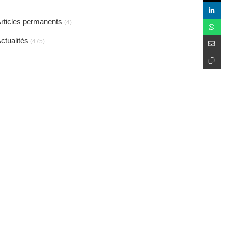
taux de 75 %.
rticles permanents
(4)
ctualités
(475)