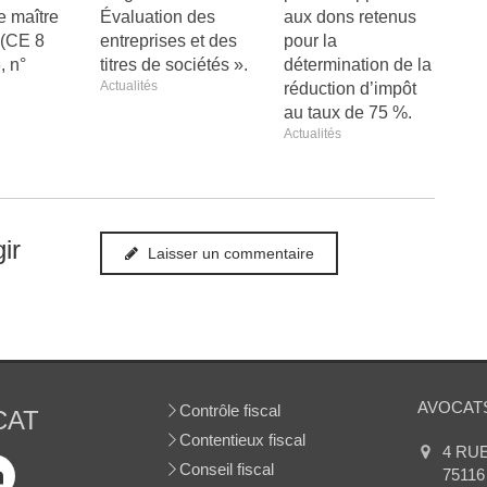
e maître
Évaluation des
aux dons retenus
e (CE 8
entreprises et des
pour la
, n°
titres de sociétés ».
détermination de la
Actualités
réduction d’impôt
au taux de 75 %.
Actualités
ir
Laisser un commentaire
AVOCATS
Contrôle fiscal
CAT
Contentieux fiscal
4 RU
Conseil fiscal
75116