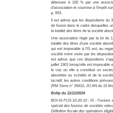
détenues à 100 % par une associatio
d’association et soumise à l’impôt s
p. 993.
Il est admis que les dispositions du 3
de fusion dans le cadre desquelles une
la totalité des titres de la société abs
Une association régie par la loi du 1e
totalité des titres d’une société abso
qui est imposable à l’IS est, au reg
société mère visée par les dispositio
est admis que ces dispositions s’app
juillet 1901 lorsqu’elle est imposable
le cas où elle a constitué un secteur 
absorbée ou scindée et de la sociét
lucratif, les autres conditions prévue
(RM Serre n° 35810, JO AN du 15 févr
Bofip du 11/12/2024
BOI-IS-FUS-10-20-10 : IS - Fusions 
spécial des fusions de sociétés relev
Définition fiscale des opérations éligi