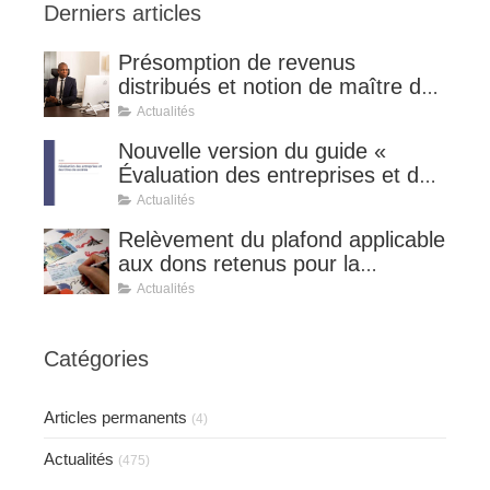
Derniers articles
Présomption de revenus
distribués et notion de maître de
l'affaire (CE 8 juillet 2026, n°
Actualités
510127).
Nouvelle version du guide «
Évaluation des entreprises et des
titres de sociétés ».
Actualités
Relèvement du plafond applicable
aux dons retenus pour la
détermination de la réduction
Actualités
d’impôt au taux de 75 %.
Catégories
Articles permanents
(4)
Actualités
(475)