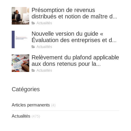
Présomption de revenus
distribués et notion de maître de
l'affaire (CE 8 juillet 2026, n°
Actualités
510127).
Nouvelle version du guide «
Évaluation des entreprises et des
titres de sociétés ».
Actualités
Relèvement du plafond applicable
aux dons retenus pour la
détermination de la réduction
Actualités
d’impôt au taux de 75 %.
Catégories
Articles permanents
(4)
Actualités
(475)