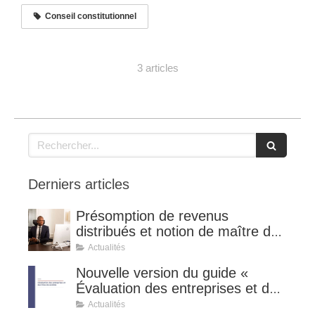
Conseil constitutionnel
3 articles
Rechercher
Derniers articles
Présomption de revenus
distribués et notion de maître de
l'affaire (CE 8 juillet 2026, n°
Actualités
510127).
Nouvelle version du guide «
Évaluation des entreprises et des
titres de sociétés ».
Actualités