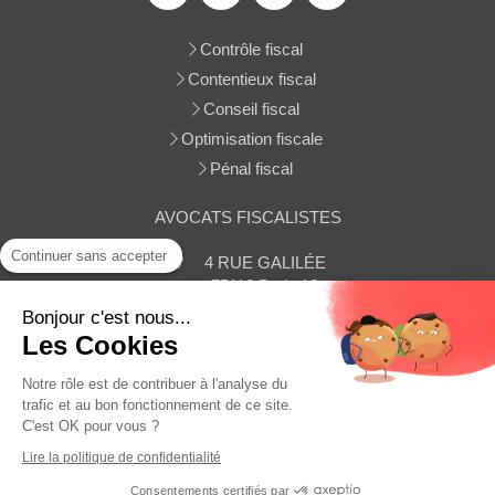
Contrôle fiscal
Contentieux fiscal
Conseil fiscal
Optimisation fiscale
Pénal fiscal
AVOCATS FISCALISTES
Continuer sans accepter
4 RUE GALILÉE
75116
Paris 16
Afficher le téléphone
Bonjour c'est nous...
Les Cookies
Contacter le cabinet
Notre rôle est de contribuer à l'analyse du
trafic et au bon fonctionnement de ce site.
C'est OK pour vous ?
Plan du site
Lire la politique de confidentialité
Mentions légales
Consentements certifiés par