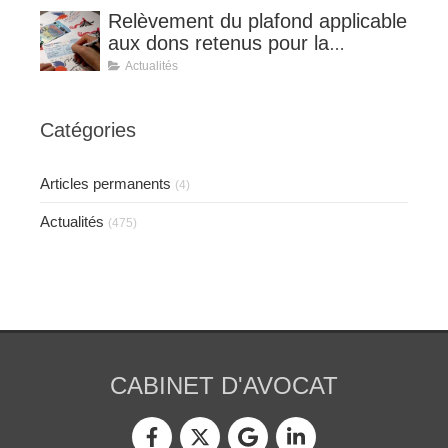
Relèvement du plafond applicable
aux dons retenus pour la
détermination de la réduction
Actualités
d’impôt au taux de 75 %.
Catégories
Articles permanents
(4)
Actualités
(475)
CABINET D'AVOCAT