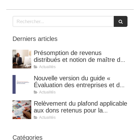
Rechercher
Derniers articles
Présomption de revenus
distribués et notion de maître de
l'affaire (CE 8 juillet 2026, n°
Actualités
510127).
Nouvelle version du guide «
Évaluation des entreprises et des
titres de sociétés ».
Actualités
Relèvement du plafond applicable
aux dons retenus pour la
détermination de la réduction
Actualités
d’impôt au taux de 75 %.
Catégories