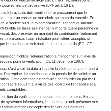
le début du deuxième mois suivant leur réalisation ou leur
 toute échéance déclarative (LPF art. L 16 D).
procédure, l’avis doit mentionner expressément que le
assister par un conseil de son choix au cours du contrôle. En
e de la société ou d’un avocat fiscaliste, sachant qu’aucune
ontribuable se fasse assister par n’importe quelle personne de
 avocat, doit présenter un mandant du contribuable l’autorisant
 en sa présence. L’administration peut même accepter, si
e, que le contribuable soit assisté de deux conseils (BOI-CF-
sposition n’oblige l’administration à mentionner sur l’avis de
 lesquels porte la vérification (CE 11 décembre 1987).
ous, c’est-à-dire la date à laquelle le vérificateur va se rendre
 l’entreprise. Le contribuable a la possibilité de solliciter un
vention. Cette demande est formulée par courrier ou par mail.
 consacré souvent à la visite des locaux de l’entreprise et à
nts comptables.
 disposition du vérificateur les documents comptables. En cas
de systèmes informatisés, le contribuable doit présenter ses
'administration une copie des fichiers des écritures