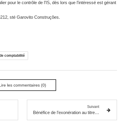
r pour le contrôle de l’IS, dès lors que l’intéressé est gérant
56212, sté Garovito Construções.
 de comptabilité
Lire les commentaires (0)
Suivant
Bénéfice de l’exonération au titre de la première cession d’une résidence secondaire dans le cadre d’une réclamation.