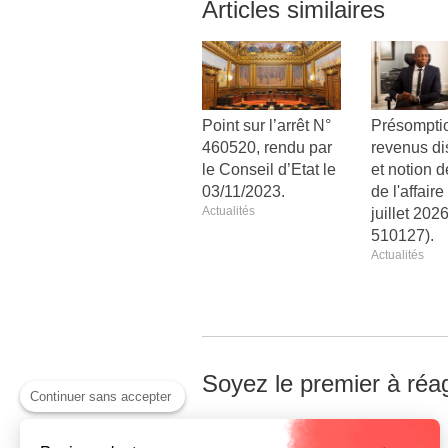
Articles similaires
Point sur l’arrêt N°
Présompti
460520, rendu par
revenus di
le Conseil d’Etat le
et notion d
03/11/2023.
de l'affair
Actualités
juillet 2026
510127).
Actualités
Soyez le premier à réag
Continuer sans accepter