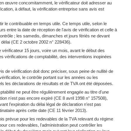
s en œuvre concomitamment, le vérificateur doit adresser au
cation, à défaut, la vérification entreprise sans avis est
ir le contribuable en temps utile. Ce temps utile, selon le
rs entre la date de réception de l'avis de vérification et celle à
ntrôle ; les samedis, dimanches et jours fériés ne devant
 délai (CE 2 octobre 2002 n° 228436).
 vérificateur 15 jours, voire un mois, avant le début des
es vérifications de comptabilité, des interventions inopinées
s de vérification doit donc préciser, sous peine de nullité de
rification, le contrôle portant sur les années ou les
ls les déclarations de résultats et de TVA ont été déposées.
mptabilité ne peut être régulièrement engagée au titre d'une
ation n'est pas encore expiré (CE 8 avril 1998 n° 157508),
vant l’expiration du délai légal de déclaration n’est pas
stinataire après cette date (CE 11 février 2013).
fois prévue pour les redevables de la TVA relevant du régime
 pour ces redevables, l'administration peut contrôler les