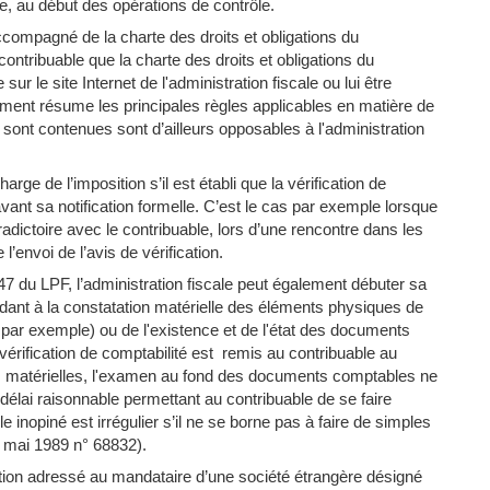
, au début des opérations de contrôle.
accompagné de la charte des droits et obligations du
 contribuable que la charte des droits et obligations du
sur le site Internet de l'administration fiscale ou lui être
ent résume les principales règles applicables en matière de
 y sont contenues sont d’ailleurs opposables à l'administration
rge de l’imposition s’il est établi que la vérification de
ant sa notification formelle. C’est le cas par exemple lorsque
radictoire avec le contribuable, lors d’une rencontre dans les
’envoi de l’avis de vérification.
 47 du LPF, l’administration fiscale peut également débuter sa
endant à la constatation matérielle des éléments physiques de
k, par exemple) ou de l'existence et de l'état des documents
vérification de comptabilité est remis au contribuable au
s matérielles, l'examen au fond des documents comptables ne
élai raisonnable permettant au contribuable de se faire
le inopiné est irrégulier s’il ne se borne pas à faire de simples
2 mai 1989 n° 68832).
ation adressé au mandataire d’une société étrangère désigné