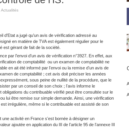
Actualités
l d’Etat a jugé qu’un avis de vérification adressé au
signé en matière de TVA est également régulier pour le
é est gérant de fait de la société.
ce par l’envoi d’un avis de vérification n°3927. En effet, aux
érification de comptabilité ou un examen de comptabilité ne
ble en ait été informé par l'envoi ou la remise d'un avis de
'examen de comptabilité ; cet avis doit préciser les années
 expressément, sous peine de nullité de la procédure, que le
A
sister par un conseil de son choix ; l'avis informe le
t obligations du contribuable vérifié peut être consultée sur le
A
le ou lui être remise sur simple demande. Ainsi, une vérification
 est irrégulière, même si le contribuable est assisté de son
 une activité en France s'est bornée à désigner un
eur ajoutée en application du III de l'article 95 de l'annexe III