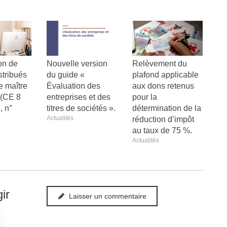
on de
Nouvelle version
Relèvement du
stribués
du guide «
plafond applicable
e maître
Évaluation des
aux dons retenus
e (CE 8
entreprises et des
pour la
, n°
titres de sociétés ».
détermination de la
Actualités
réduction d’impôt
au taux de 75 %.
Actualités
ir
Laisser un commentaire