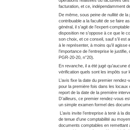
opérations réalisées ou facturées dès 
facturation, et ce, indépendamment de
De même, sous peine de nullité de la 
contribuable a la faculté de se faire 
général, il s’agit de l’expert-comptabl
disposition ne s’oppose à ce que le c
son choix, et ce conseil, sauf s’il est
à le représenter, à moins qu’il agisse
l’importance de l’entreprise le justifi
PGR-20-20, n°20).
En revanche, il a été jugé qu’aucune di
vérification quels sont les impôts sur
L’avis fixe la date du premier rendez-v
pour la première fois dans les locaux de
report de la date de la première inter
D'ailleurs, ce premier rendez-vous est
un simple examen formel des docume
L’avis invite l’entreprise à tenir à la
de tenue d’une comptabilité au moyen 
documents comptables en remettant à l