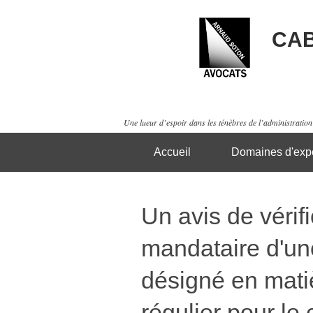
CAB
Une lueur d’espoir dans les ténèbres de l’administration 
Accueil
Domaines d'expe
Un avis de vérif
mandataire d'un
désigné en mati
régulier pour le 