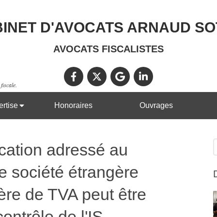
INET D'AVOCATS ARNAUD S
AVOCATS FISCALISTES
fiscale.
rtise
Honoraires
Ouvrages
R
ication adressé au
e société étrangère
ère de TVA peut être
contrôle de l'IS.