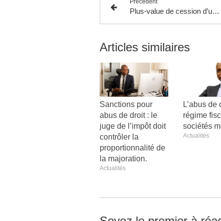
Précédent
Plus-value de cession d’un logement autre que la résidence principale : CAA Versailles 4 juin 2026, n° 24VE00969.
Articles similaires
Sanctions pour
L’abus de d
abus de droit : le
régime fis
juge de l’impôt doit
sociétés mè
Actualités
contrôler la
proportionnalité de
la majoration.
Actualités
Soyez le premier à réag