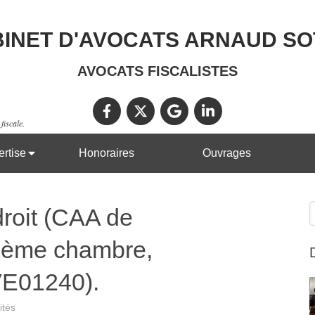
INET D'AVOCATS ARNAUD S
AVOCATS FISCALISTES
fiscale.
rtise
Honoraires
Ouvrages
R
droit (CAA de
ème chambre,
VE01240).
ités