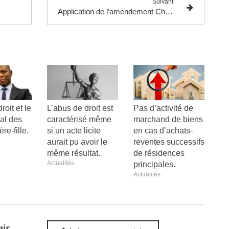
Suivant
Application de l’amendement Charasse
roit et le
L’abus de droit est
Pas d’activité de
cal des
caractérisé même
marchand de biens
re-fille.
si un acte licite
en cas d’achats-
aurait pu avoir le
reventes successifs
même résultat.
de résidences
Actualités
principales.
Actualités
ir