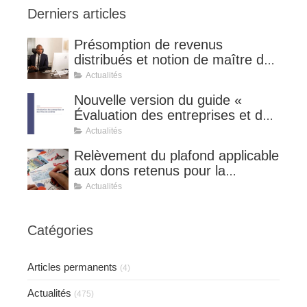
Derniers articles
Présomption de revenus
distribués et notion de maître de
l'affaire (CE 8 juillet 2026, n°
Actualités
510127).
Nouvelle version du guide «
Évaluation des entreprises et des
titres de sociétés ».
Actualités
Relèvement du plafond applicable
aux dons retenus pour la
détermination de la réduction
Actualités
d’impôt au taux de 75 %.
Catégories
Articles permanents
(4)
Actualités
(475)