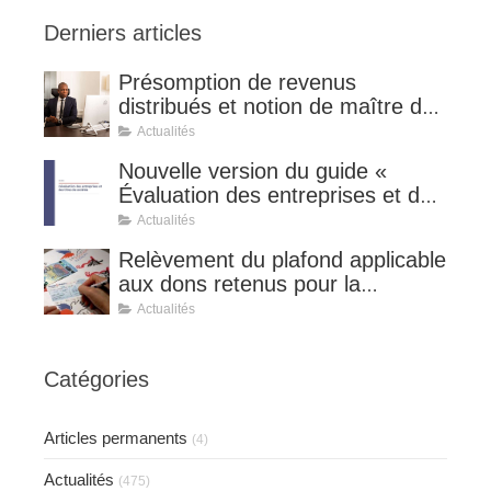
Derniers articles
Présomption de revenus
distribués et notion de maître de
l'affaire (CE 8 juillet 2026, n°
Actualités
510127).
Nouvelle version du guide «
Évaluation des entreprises et des
titres de sociétés ».
Actualités
Relèvement du plafond applicable
aux dons retenus pour la
détermination de la réduction
Actualités
d’impôt au taux de 75 %.
Catégories
Articles permanents
(4)
Actualités
(475)