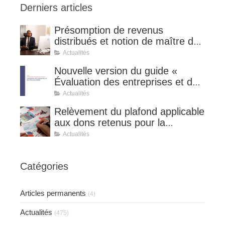
Derniers articles
Présomption de revenus
distribués et notion de maître de
l'affaire (CE 8 juillet 2026, n°
Actualités
510127).
Nouvelle version du guide «
Évaluation des entreprises et des
titres de sociétés ».
Actualités
Relèvement du plafond applicable
aux dons retenus pour la
détermination de la réduction
Actualités
d’impôt au taux de 75 %.
Catégories
Articles permanents
(4)
Actualités
(475)