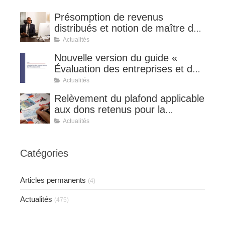
Présomption de revenus
distribués et notion de maître de
l'affaire (CE 8 juillet 2026, n°
Actualités
510127).
Nouvelle version du guide «
Évaluation des entreprises et des
titres de sociétés ».
Actualités
Relèvement du plafond applicable
aux dons retenus pour la
détermination de la réduction
Actualités
d’impôt au taux de 75 %.
Catégories
Articles permanents
(4)
Actualités
(475)