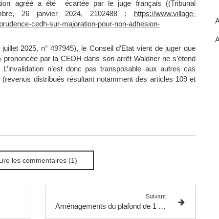
on agréé a été écartée par le juge français ((Tribunal
ambre, 26 janvier 2024, 2102488 ;
https://www.village-
A
isprudence-cedh-sur-majoration-pour-non-adhesion-
A
uillet 2025, n° 497945), le Conseil d’Etat vient de juger que
5 % prononcée par la CEDH dans son arrêt Waldner ne s’étend
 L’invalidation n’est donc pas transposable aux autres cas
% (revenus distribués résultant notamment des articles 109 et
Lire les commentaires (1)
Suivant
Aménagements du plafond de 1 000 € applicable aux dons retenus pour la réduction d’impôt de 75 %.