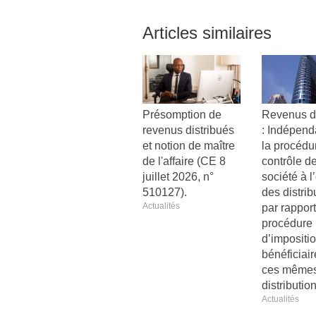
Articles similaires
Présomption de
Revenus di
revenus distribués
: Indépen
et notion de maître
la procédu
de l'affaire (CE 8
contrôle de
juillet 2026, n°
société à l
510127).
des distrib
Actualités
par rapport
procédure
d’impositi
bénéficiai
ces même
distributio
Actualités