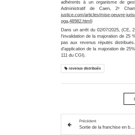
adhérents à un organisme de gesti
Administratif de Caen, 2ᵉ Ch
justice.com/articles/mise-oeuvre-jur
oga,48982.html
)
Dans un arrêt du 02/07/2025, (CE, 2 j
l’invalidation de la majoration de 2
pas aux revenus réputés distribués.
d’application de la majoration de 25
111 du CGI).
revenus distribués
Précédent
Sortie de la franchise en base de TVA en 2025 à la suite de la suspension jusqu’au 31 décembre 2025 de l’abaissement des seuils résultant de l’article 32 de la loi n° 2025-127 du 14 février 2025 de finances pour 2025.