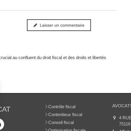
Laisser un commentaire
cial au confluent du droit fiscal et des droits et libertés
AVOCATS
Contrôle fiscal
CAT
Contentieux fiscal
4 RU
Conseil fiscal
75116
Optimisation fiscale