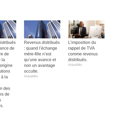
stribués
Revenus distribués
L’imposition du
dance de
: quand l’échange
rappel de TVA
re de
mère-fille n’est
comme revenus
 la
qu’une avance et
distribués.
Actualités
’origine
non un avantage
utions
occulte.
Actualités
 à la
on des
res de
s
ns.