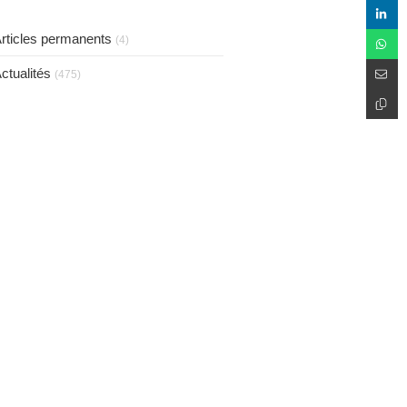
taux de 75 %.
rticles permanents
(4)
ctualités
(475)