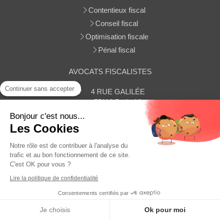
Contentieux fiscal
Conseil fiscal
Optimisation fiscale
Pénal fiscal
AVOCATS FISCALISTES
Continuer sans accepter
4 RUE GALILÉE
75116
Paris 16
Afficher le téléphone
Bonjour c'est nous...
Les Cookies
Contacter le cabinet
Notre rôle est de contribuer à l'analyse du
trafic et au bon fonctionnement de ce site.
C'est OK pour vous ?
Plan du site
Lire la politique de confidentialité
Mentions légales
Consentements certifiés par
MENU
Je choisis
Ok pour moi
Appeler
Localisation