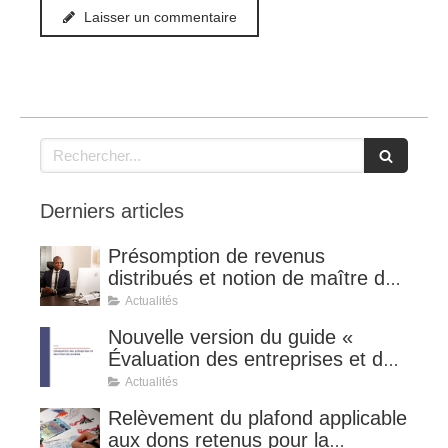
Laisser un commentaire
Rechercher
Derniers articles
Présomption de revenus
distribués et notion de maître de
l'affaire (CE 8 juillet 2026, n°
Actualités
510127).
Nouvelle version du guide «
Évaluation des entreprises et des
titres de sociétés ».
Actualités
Relèvement du plafond applicable
aux dons retenus pour la