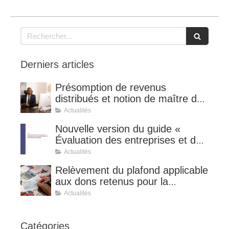
Rechercher
Derniers articles
Présomption de revenus
distribués et notion de maître de
l'affaire (CE 8 juillet 2026, n°
Actualités
510127).
Nouvelle version du guide «
Évaluation des entreprises et des
titres de sociétés ».
Actualités
Relèvement du plafond applicable
aux dons retenus pour la
détermination de la réduction
Actualités
d’impôt au taux de 75 %.
Catégories