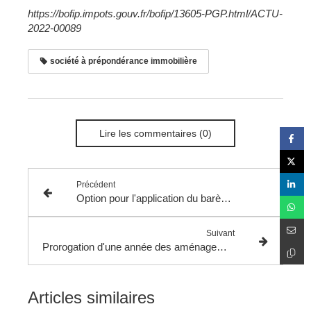
https://bofip.impots.gouv.fr/bofip/13605-PGP.html/ACTU-
2022-00089
société à prépondérance immobilière
Lire les commentaires (0)
Précédent
Option pour l'application du barème progressif de l'impôt sur le revenu aux plus-values de cession d'actifs numériques réalisées à titre occasionnel par les particuliers.
Suivant
Prorogation d'une année des aménagements des modalités de prise en charge par l'employeur des frais engagés par ses salariés pour leurs déplacements entre leur résidence habituelle et leur lieu de travail.
Articles similaires