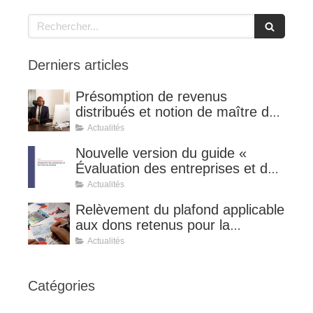
Rechercher
Derniers articles
Présomption de revenus
distribués et notion de maître de
l'affaire (CE 8 juillet 2026, n°
Actualités
510127).
Nouvelle version du guide «
Évaluation des entreprises et des
titres de sociétés ».
Actualités
Relèvement du plafond applicable
aux dons retenus pour la
détermination de la réduction
Actualités
d’impôt au taux de 75 %.
Catégories