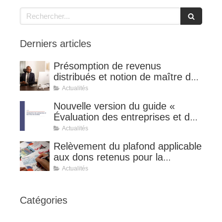
Rechercher
Derniers articles
Présomption de revenus
distribués et notion de maître de
l'affaire (CE 8 juillet 2026, n°
Actualités
510127).
Nouvelle version du guide «
Évaluation des entreprises et des
titres de sociétés ».
Actualités
Relèvement du plafond applicable
aux dons retenus pour la
détermination de la réduction
Actualités
d’impôt au taux de 75 %.
Catégories