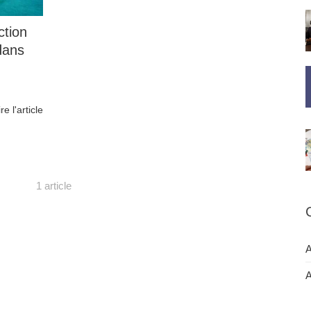
ction
dans
ire l'article
1 article
A
A