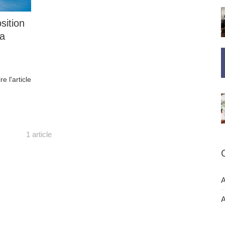
sition
la
ire l'article
1 article
A
A