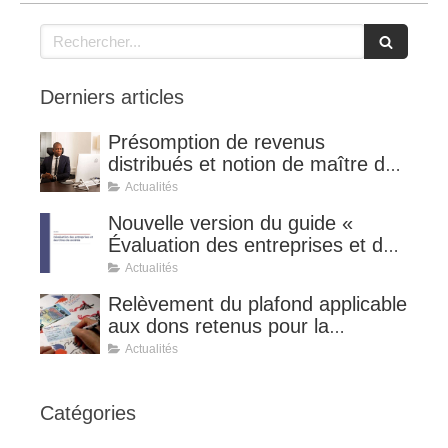
Rechercher
Derniers articles
Présomption de revenus
distribués et notion de maître de
l'affaire (CE 8 juillet 2026, n°
Actualités
510127).
Nouvelle version du guide «
Évaluation des entreprises et des
titres de sociétés ».
Actualités
Relèvement du plafond applicable
aux dons retenus pour la
détermination de la réduction
Actualités
d’impôt au taux de 75 %.
Catégories