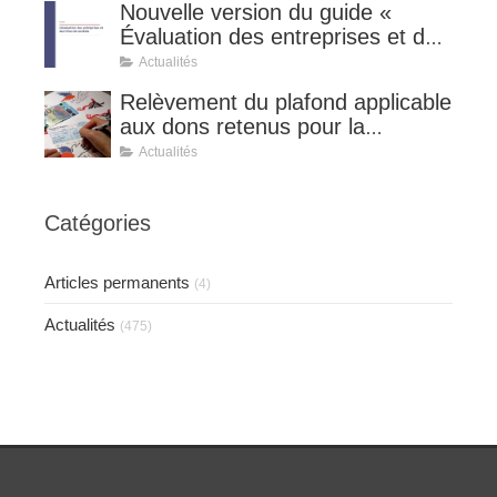
Nouvelle version du guide «
Évaluation des entreprises et des
titres de sociétés ».
Actualités
Relèvement du plafond applicable
aux dons retenus pour la
détermination de la réduction
Actualités
d’impôt au taux de 75 %.
Catégories
Articles permanents
(4)
Actualités
(475)