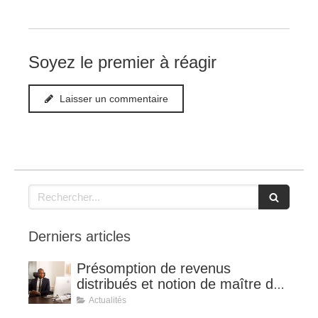
Soyez le premier à réagir
Laisser un commentaire
Rechercher
Derniers articles
Présomption de revenus
distribués et notion de maître de
l'affaire (CE 8 juillet 2026, n°
Actualités
510127).