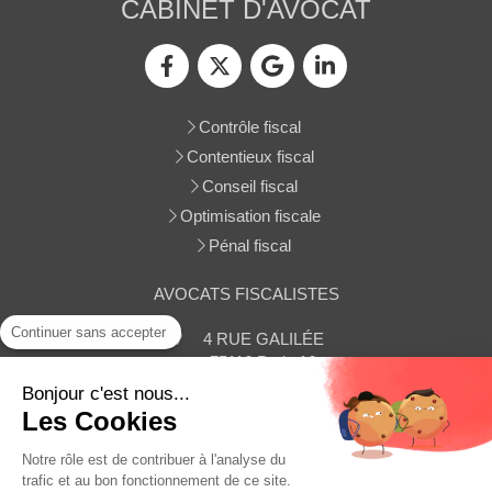
CABINET D'AVOCAT
Contrôle fiscal
Contentieux fiscal
Conseil fiscal
Optimisation fiscale
Pénal fiscal
AVOCATS FISCALISTES
Continuer sans accepter
4 RUE GALILÉE
75116
Paris 16
Afficher le téléphone
Bonjour c'est nous...
Les Cookies
Contacter le cabinet
Notre rôle est de contribuer à l'analyse du
trafic et au bon fonctionnement de ce site.