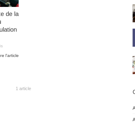
te de la
u
lation
és
ire l'article
1 article
A
A