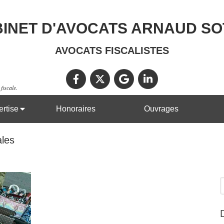
INET D'AVOCATS ARNAUD S
AVOCATS FISCALISTES
fiscale.
rtise
Honoraires
Ouvrages
ales
R