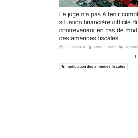
Le juge n’a pas à tenir comp
situation financière difficile d
contrevenant en cas de modu
des amendes fiscales.
20 Fév 2024
Arnaud Soton
Actualit
L
modulation des amendes fiscales
Continuer sans accepter