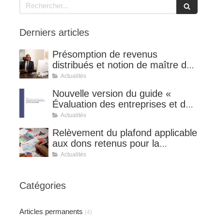
Rechercher
Derniers articles
Présomption de revenus
distribués et notion de maître de
l'affaire (CE 8 juillet 2026, n°
Actualités
510127).
Nouvelle version du guide «
Évaluation des entreprises et des
titres de sociétés ».
Actualités
Relèvement du plafond applicable
aux dons retenus pour la
détermination de la réduction
Actualités
d’impôt au taux de 75 %.
Catégories
Articles permanents
(4)