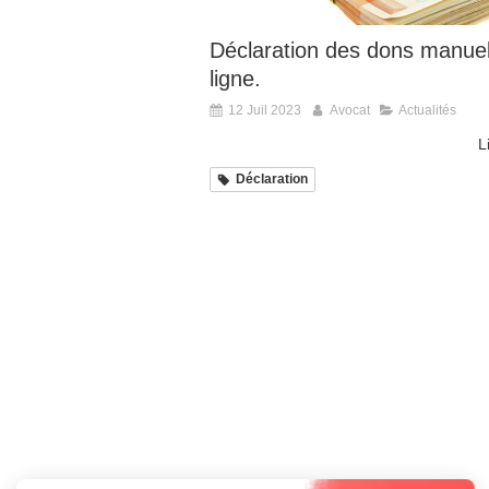
Déclaration des dons manue
ligne.
12 Juil 2023
Avocat
Actualités
L
Déclaration
Continuer sans accepter