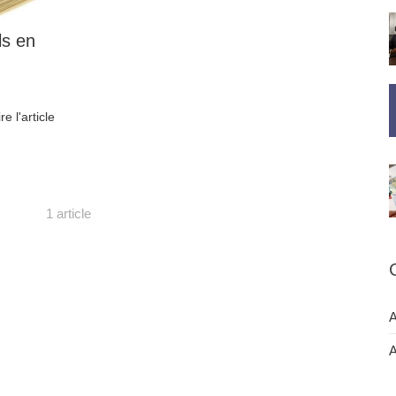
ls en
ire l'article
1 article
A
A