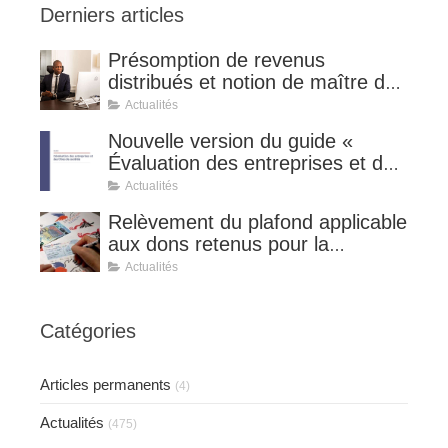
Derniers articles
Présomption de revenus
distribués et notion de maître de
l'affaire (CE 8 juillet 2026, n°
Actualités
510127).
Nouvelle version du guide «
Évaluation des entreprises et des
titres de sociétés ».
Actualités
Relèvement du plafond applicable
aux dons retenus pour la
détermination de la réduction
Actualités
d’impôt au taux de 75 %.
Catégories
Articles permanents
(4)
Actualités
(475)