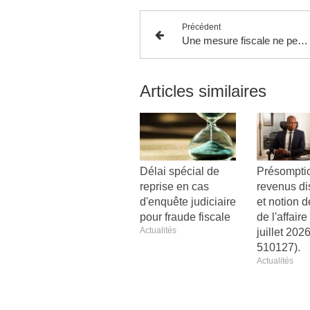
Précédent
Une mesure fiscale ne peut rétroagir à la date de son annonce publique lorsque cette dernière n’est pas suffisamment claire.
Articles similaires
Délai spécial de
Présompti
reprise en cas
revenus di
d'enquête judiciaire
et notion d
pour fraude fiscale
de l'affair
Actualités
juillet 2026
510127).
Actualités