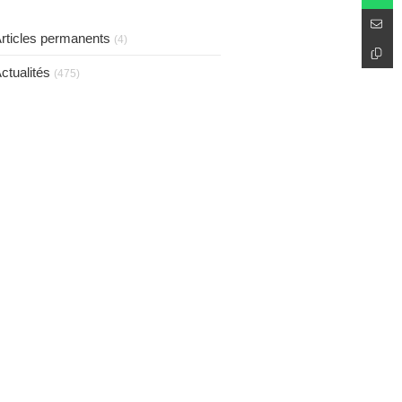
taux de 75 %.
rticles permanents
(4)
ctualités
(475)