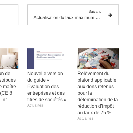
Suivant
Actualisation du taux maximum des intérêts admis en déduction d’un point de vue fiscal pour la période couvrant les exercices de douze mois clos du 31 décembre 2024 au 30 mars 2025.
on de
Nouvelle version
Relèvement du
stribués
du guide «
plafond applicable
e maître
Évaluation des
aux dons retenus
e (CE 8
entreprises et des
pour la
, n°
titres de sociétés ».
détermination de la
Actualités
réduction d’impôt
au taux de 75 %.
Actualités