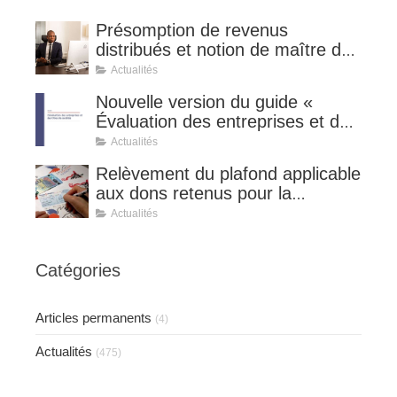
Présomption de revenus
distribués et notion de maître de
l'affaire (CE 8 juillet 2026, n°
Actualités
510127).
Nouvelle version du guide «
Évaluation des entreprises et des
titres de sociétés ».
Actualités
Relèvement du plafond applicable
aux dons retenus pour la
détermination de la réduction
Actualités
d’impôt au taux de 75 %.
Catégories
Articles permanents
(4)
Actualités
(475)