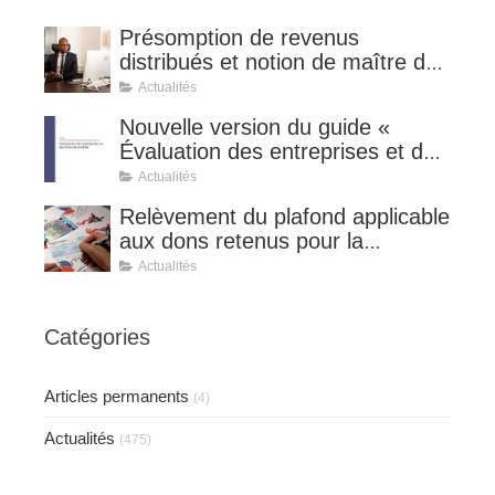
Présomption de revenus
distribués et notion de maître de
l'affaire (CE 8 juillet 2026, n°
Actualités
510127).
Nouvelle version du guide «
Évaluation des entreprises et des
titres de sociétés ».
Actualités
Relèvement du plafond applicable
aux dons retenus pour la
détermination de la réduction
Actualités
d’impôt au taux de 75 %.
Catégories
Articles permanents
(4)
Actualités
(475)