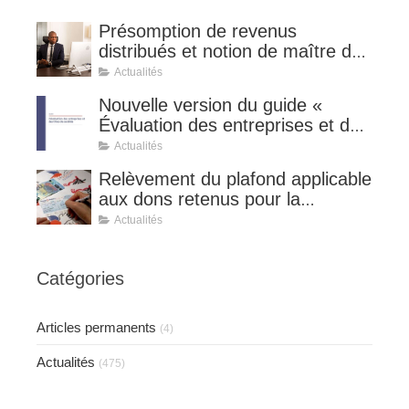
Présomption de revenus
distribués et notion de maître de
l'affaire (CE 8 juillet 2026, n°
Actualités
510127).
Nouvelle version du guide «
Évaluation des entreprises et des
titres de sociétés ».
Actualités
Relèvement du plafond applicable
aux dons retenus pour la
détermination de la réduction
Actualités
d’impôt au taux de 75 %.
Catégories
Articles permanents
(4)
Actualités
(475)