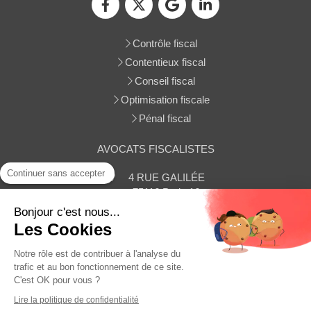
Contrôle fiscal
Contentieux fiscal
Conseil fiscal
Optimisation fiscale
Pénal fiscal
AVOCATS FISCALISTES
Continuer sans accepter
4 RUE GALILÉE
75116
Paris 16
Afficher le téléphone
Bonjour c'est nous...
Les Cookies
Contacter le cabinet
Notre rôle est de contribuer à l'analyse du
trafic et au bon fonctionnement de ce site.
C'est OK pour vous ?
Plan du site
Lire la politique de confidentialité
Mentions légales