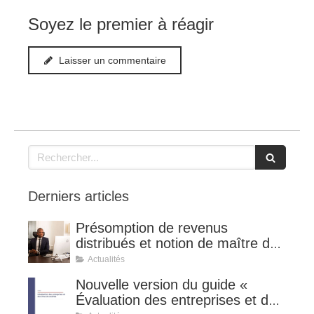
Soyez le premier à réagir
Laisser un commentaire
Rechercher
Derniers articles
Présomption de revenus
distribués et notion de maître de
l'affaire (CE 8 juillet 2026, n°
Actualités
510127).
Nouvelle version du guide «
Évaluation des entreprises et des