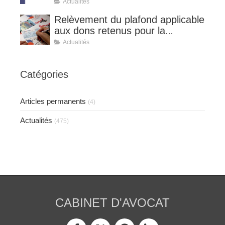
titres de sociétés ».
Actualités
Relèvement du plafond applicable
aux dons retenus pour la
détermination de la réduction
Actualités
d’impôt au taux de 75 %.
Catégories
Articles permanents
(4)
Actualités
(475)
CABINET D'AVOCAT