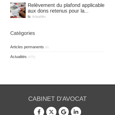
Relèvement du plafond applicable
aux dons retenus pour la
détermination de la réduction
Actualités
d’impôt au taux de 75 %.
Catégories
Articles permanents
(4)
Actualités
(475)
CABINET D'AVOCAT