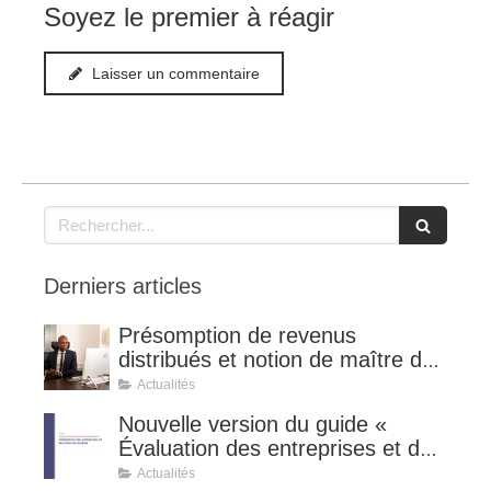
Soyez le premier à réagir
Laisser un commentaire
Rechercher
Derniers articles
Présomption de revenus
distribués et notion de maître de
l'affaire (CE 8 juillet 2026, n°
Actualités
510127).
Nouvelle version du guide «
Évaluation des entreprises et des
titres de sociétés ».
Actualités