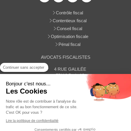
Contrôle fiscal
Contentieux fiscal
Conseil fiscal
Optimisation fiscale
Pénal fiscal
AVOCATS FISCALISTES
Continuer sans accepter
4 RUE GALILÉE
75116
Paris 16
Afficher le téléphone
Bonjour c'est nous...
Les Cookies
Contacter le cabinet
Notre rôle est de contribuer à l'analyse du
trafic et au bon fonctionnement de ce site.
C'est OK pour vous ?
Plan du site
Lire la politique de confidentialité
Mentions légales
Consentements certifiés par