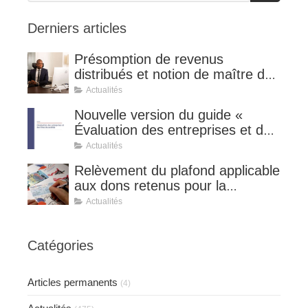
Derniers articles
Présomption de revenus
distribués et notion de maître de
l'affaire (CE 8 juillet 2026, n°
Actualités
510127).
Nouvelle version du guide «
Évaluation des entreprises et des
titres de sociétés ».
Actualités
Relèvement du plafond applicable
aux dons retenus pour la
détermination de la réduction
Actualités
d’impôt au taux de 75 %.
Catégories
Articles permanents
(4)