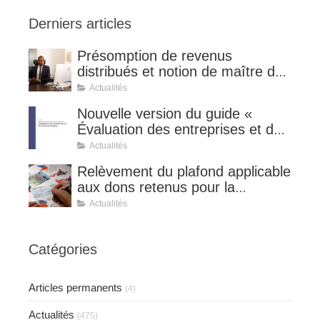
Derniers articles
Présomption de revenus
distribués et notion de maître de
l'affaire (CE 8 juillet 2026, n°
Actualités
510127).
Nouvelle version du guide «
Évaluation des entreprises et des
titres de sociétés ».
Actualités
Relèvement du plafond applicable
aux dons retenus pour la
détermination de la réduction
Actualités
d’impôt au taux de 75 %.
Catégories
Articles permanents
(4)
Actualités
(475)