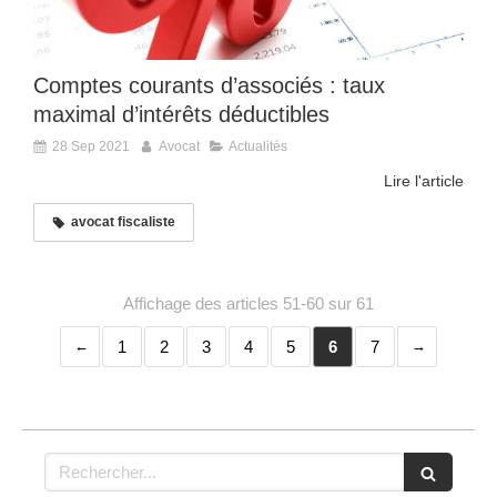
Comptes courants d’associés : taux
maximal d’intérêts déductibles
28 Sep 2021
Avocat
Actualités
Lire l'article
avocat fiscaliste
Affichage des articles 51-60 sur 61
1
2
3
4
5
6
7
Rechercher